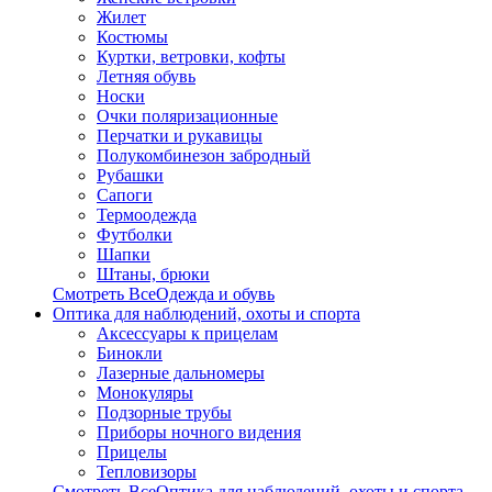
Жилет
Костюмы
Куртки, ветровки, кофты
Летняя обувь
Носки
Очки поляризационные
Перчатки и рукавицы
Полукомбинезон забродный
Рубашки
Сапоги
Термоодежда
Футболки
Шапки
Штаны, брюки
Смотреть ВсеОдежда и обувь
Оптика для наблюдений, охоты и спорта
Аксессуары к прицелам
Бинокли
Лазерные дальномеры
Монокуляры
Подзорные трубы
Приборы ночного видения
Прицелы
Тепловизоры
Смотреть ВсеОптика для наблюдений, охоты и спорта