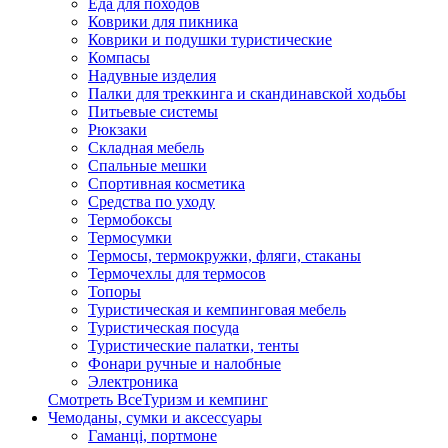
Еда для походов
Коврики для пикника
Коврики и подушки туристические
Компасы
Надувные изделия
Палки для треккинга и скандинавской ходьбы
Питьевые системы
Рюкзаки
Складная мебель
Спальные мешки
Спортивная косметика
Средства по уходу
Термобоксы
Термосумки
Термосы, термокружки, фляги, стаканы
Термочехлы для термосов
Топоры
Туристическая и кемпинговая мебель
Туристическая посуда
Туристические палатки, тенты
Фонари ручные и налобные
Электроника
Смотреть ВсеТуризм и кемпинг
Чемоданы, сумки и аксессуары
Гаманці, портмоне