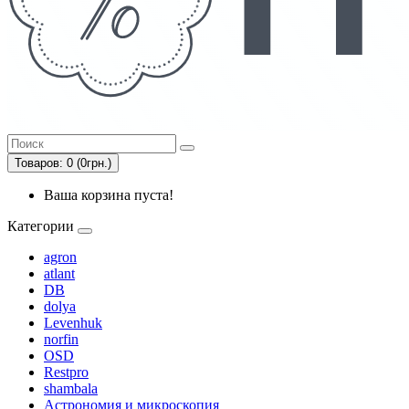
Товаров: 0 (0грн.)
Ваша корзина пуста!
Категории
agron
atlant
DB
dolya
Levenhuk
norfin
OSD
Restpro
shambala
Астрономия и микроскопия