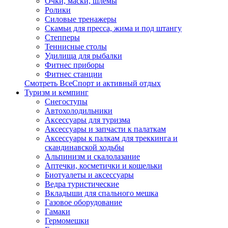
Очки, маски, шлемы
Ролики
Силовые тренажеры
Скамьи для пресса, жима и под штангу
Степперы
Теннисные столы
Удилища для рыбалки
Фитнес приборы
Фитнес станции
Смотреть ВсеСпорт и активный отдых
Туризм и кемпинг
Cнегоступы
Автохолодильники
Аксессуары для туризма
Аксессуары и запчасти к палаткам
Аксессуары к палкам для треккинга и
скандинавской ходьбы
Альпинизм и скалолазание
Аптечки, косметички и кошельки
Биотуалеты и аксессуары
Ведра туристические
Вкладыши для спального мешка
Газовое оборудование
Гамаки
Гермомешки