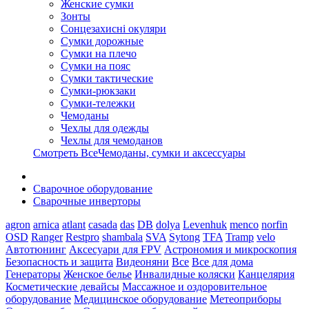
Женские сумки
Зонты
Сонцезахисні окуляри
Сумки дорожные
Сумки на плечо
Сумки на пояс
Сумки тактические
Сумки-рюкзаки
Сумки-тележки
Чемоданы
Чехлы для одежды
Чехлы для чемоданов
Смотреть ВсеЧемоданы, сумки и аксессуары
Сварочное оборудование
Сварочные инверторы
agron
arnica
atlant
casada
das
DB
dolya
Levenhuk
menco
norfin
OSD
Ranger
Restpro
shambala
SVA
Sytong
TFA
Tramp
velo
Автотюнинг
Аксесуари для FPV
Астрономия и микроскопия
Безопасность и защита
Видеоняни
Все
Все для дома
Генераторы
Женское белье
Инвалидные коляски
Канцелярия
Косметические девайсы
Массажное и оздоровительное
оборудование
Медицинское оборудование
Метеоприборы