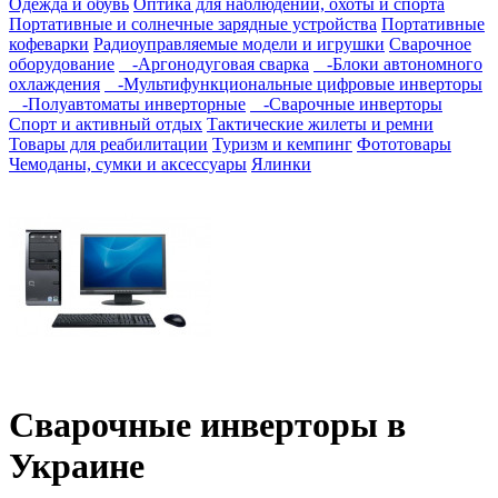
Одежда и обувь
Оптика для наблюдений, охоты и спорта
Портативные и солнечные зарядные устройства
Портативные
кофеварки
Радиоуправляемые модели и игрушки
Сварочное
оборудование
-Аргонодуговая сварка
-Блоки автономного
охлаждения
-Мультифункциональные цифровые инверторы
-Полуавтоматы инверторные
-Сварочные инверторы
Спорт и активный отдых
Тактические жилеты и ремни
Товары для реабилитации
Туризм и кемпинг
Фототовары
Чемоданы, сумки и аксессуары
Ялинки
Сварочные инверторы в
Украине