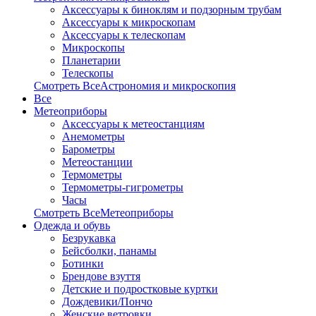
Аксессуары к биноклям и подзорным трубам
Аксессуары к микроскопам
Аксессуары к телескопам
Микроскопы
Планетарии
Телескопы
Смотреть ВсеАстрономия и микроскопия
Все
Метеоприборы
Аксессуары к метеостанциям
Анемометры
Барометры
Метеостанции
Термометры
Термометры-гигрометры
Часы
Смотреть ВсеМетеоприборы
Одежда и обувь
Безрукавка
Бейсболки, панамы
Ботинки
Брендове взуття
Детские и подростковые куртки
Дождевики/Пончо
Женские ветровки