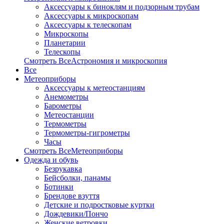
Аксессуары к биноклям и подзорным трубам
Аксессуары к микроскопам
Аксессуары к телескопам
Микроскопы
Планетарии
Телескопы
Смотреть ВсеАстрономия и микроскопия
Все
Метеоприборы
Аксессуары к метеостанциям
Анемометры
Барометры
Метеостанции
Термометры
Термометры-гигрометры
Часы
Смотреть ВсеМетеоприборы
Одежда и обувь
Безрукавка
Бейсболки, панамы
Ботинки
Брендове взуття
Детские и подростковые куртки
Дождевики/Пончо
Женские ветровки