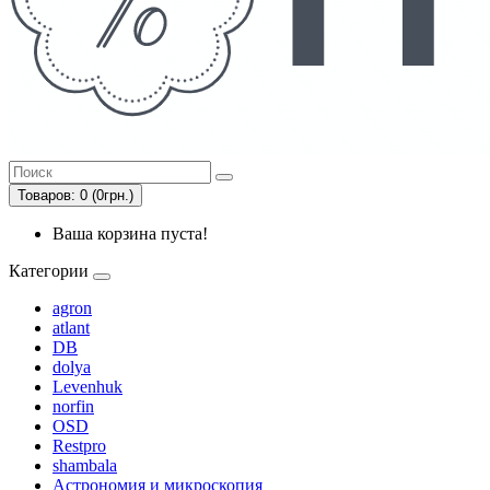
Товаров: 0 (0грн.)
Ваша корзина пуста!
Категории
agron
atlant
DB
dolya
Levenhuk
norfin
OSD
Restpro
shambala
Астрономия и микроскопия