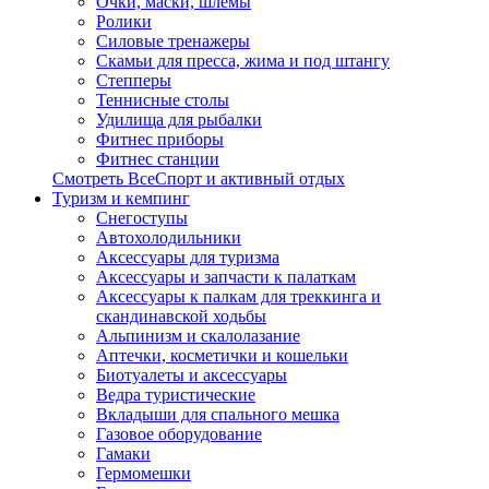
Очки, маски, шлемы
Ролики
Силовые тренажеры
Скамьи для пресса, жима и под штангу
Степперы
Теннисные столы
Удилища для рыбалки
Фитнес приборы
Фитнес станции
Смотреть ВсеСпорт и активный отдых
Туризм и кемпинг
Cнегоступы
Автохолодильники
Аксессуары для туризма
Аксессуары и запчасти к палаткам
Аксессуары к палкам для треккинга и
скандинавской ходьбы
Альпинизм и скалолазание
Аптечки, косметички и кошельки
Биотуалеты и аксессуары
Ведра туристические
Вкладыши для спального мешка
Газовое оборудование
Гамаки
Гермомешки