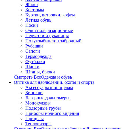
Жилет
Костюмы
Куртки, ветровки, кофты
Летняя обувь
Носки
Очки поляризационные
Перчатки и рукавицы
Полукомбинезон забродный
Рубашки
Сапоги
Термоодежда
Футболки
Шапки
Штаны, брюки
Смотреть ВсеОдежда и обувь
Оптика для наблюдений, охоты и спорта
Аксессуары к прицелам
Бинокли
Лазерные дальномеры
Монокуляры
Подзорные трубы
Приборы ночного видения
Прицелы
Тепловизоры
Смотреть ВсеОптика для наблюдений, охоты и спорта