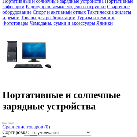
Портативные и солнечные зарядные устройства
Портативные
кофеварки
Радиоуправляемые модели и игрушки
Сварочное
оборудование
Спорт и активный отдых
Тактические жилеты
и ремни
Товары для реабилитации
Туризм и кемпинг
Фототовары
Чемоданы, сумки и аксессуары
Ялинки
Портативные и солнечные
зарядные устройства
Сравнение товаров (0)
Сортировка: