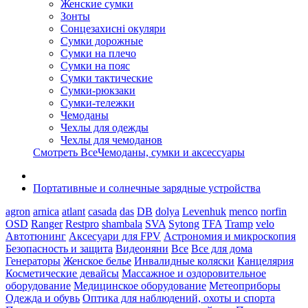
Женские сумки
Зонты
Сонцезахисні окуляри
Сумки дорожные
Сумки на плечо
Сумки на пояс
Сумки тактические
Сумки-рюкзаки
Сумки-тележки
Чемоданы
Чехлы для одежды
Чехлы для чемоданов
Смотреть ВсеЧемоданы, сумки и аксессуары
Портативные и солнечные зарядные устройства
agron
arnica
atlant
casada
das
DB
dolya
Levenhuk
menco
norfin
OSD
Ranger
Restpro
shambala
SVA
Sytong
TFA
Tramp
velo
Автотюнинг
Аксесуари для FPV
Астрономия и микроскопия
Безопасность и защита
Видеоняни
Все
Все для дома
Генераторы
Женское белье
Инвалидные коляски
Канцелярия
Косметические девайсы
Массажное и оздоровительное
оборудование
Медицинское оборудование
Метеоприборы
Одежда и обувь
Оптика для наблюдений, охоты и спорта