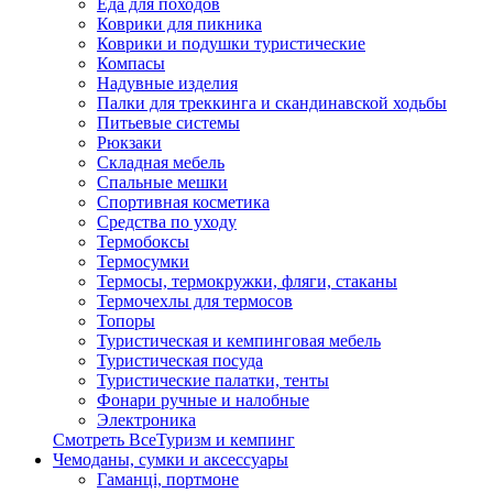
Еда для походов
Коврики для пикника
Коврики и подушки туристические
Компасы
Надувные изделия
Палки для треккинга и скандинавской ходьбы
Питьевые системы
Рюкзаки
Складная мебель
Спальные мешки
Спортивная косметика
Средства по уходу
Термобоксы
Термосумки
Термосы, термокружки, фляги, стаканы
Термочехлы для термосов
Топоры
Туристическая и кемпинговая мебель
Туристическая посуда
Туристические палатки, тенты
Фонари ручные и налобные
Электроника
Смотреть ВсеТуризм и кемпинг
Чемоданы, сумки и аксессуары
Гаманці, портмоне