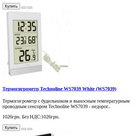
Купить
Термогигрометр Technoline WS7039 White (WS7039)
Термогигрометр с будильником и выносным температурным
проводным сенсором Technoline WS7039 - недорог..
1026грн.
Без НДС:1026грн.
Купить