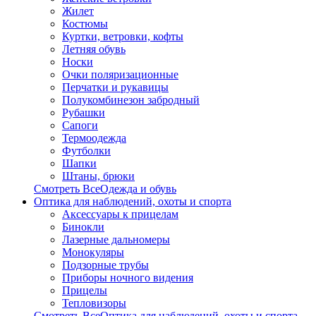
Жилет
Костюмы
Куртки, ветровки, кофты
Летняя обувь
Носки
Очки поляризационные
Перчатки и рукавицы
Полукомбинезон забродный
Рубашки
Сапоги
Термоодежда
Футболки
Шапки
Штаны, брюки
Смотреть ВсеОдежда и обувь
Оптика для наблюдений, охоты и спорта
Аксессуары к прицелам
Бинокли
Лазерные дальномеры
Монокуляры
Подзорные трубы
Приборы ночного видения
Прицелы
Тепловизоры
Смотреть ВсеОптика для наблюдений, охоты и спорта