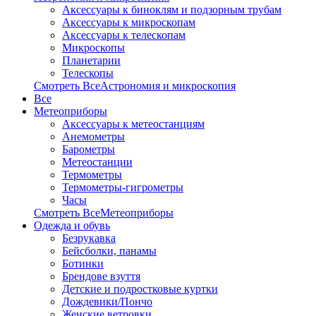
Аксессуары к биноклям и подзорным трубам
Аксессуары к микроскопам
Аксессуары к телескопам
Микроскопы
Планетарии
Телескопы
Смотреть ВсеАстрономия и микроскопия
Все
Метеоприборы
Аксессуары к метеостанциям
Анемометры
Барометры
Метеостанции
Термометры
Термометры-гигрометры
Часы
Смотреть ВсеМетеоприборы
Одежда и обувь
Безрукавка
Бейсболки, панамы
Ботинки
Брендове взуття
Детские и подростковые куртки
Дождевики/Пончо
Женские ветровки