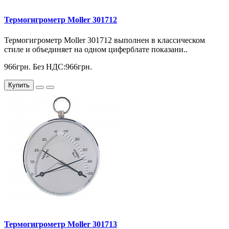
Термогигрометр Moller 301712
Термогигрометр Moller 301712 выполнен в классическом
стиле и объединяет на одном циферблате показани..
966грн.
Без НДС:966грн.
Купить
Термогигрометр Moller 301713