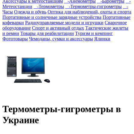
Аксессуары к метеостанциям
-Анемометры
-Барометры
-
Метеостанции
-Термометры
-Термометры-гигрометры
-
Часы
Одежда и обувь
Оптика для наблюдений, охоты и спорта
Портативные и солнечные зарядные устройства
Портативные
кофеварки
Радиоуправляемые модели и игрушки
Сварочное
оборудование
Спорт и активный отдых
Тактические жилеты
и ремни
Товары для реабилитации
Туризм и кемпинг
Фототовары
Чемоданы, сумки и аксессуары
Ялинки
Термометры-гигрометры в
Украине