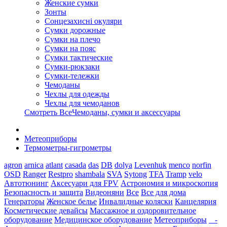
Женские сумки
Зонты
Сонцезахисні окуляри
Сумки дорожные
Сумки на плечо
Сумки на пояс
Сумки тактические
Сумки-рюкзаки
Сумки-тележки
Чемоданы
Чехлы для одежды
Чехлы для чемоданов
Смотреть ВсеЧемоданы, сумки и аксессуары
Метеоприборы
Термометры-гигрометры
agron
arnica
atlant
casada
das
DB
dolya
Levenhuk
menco
norfin
OSD
Ranger
Restpro
shambala
SVA
Sytong
TFA
Tramp
velo
Автотюнинг
Аксесуари для FPV
Астрономия и микроскопия
Безопасность и защита
Видеоняни
Все
Все для дома
Генераторы
Женское белье
Инвалидные коляски
Канцелярия
Косметические девайсы
Массажное и оздоровительное
оборудование
Медицинское оборудование
Метеоприборы
-