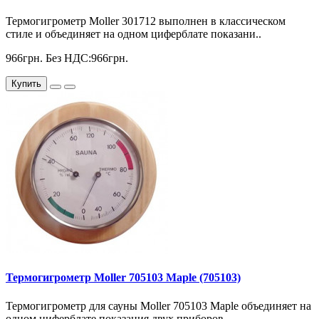
Термогигрометр Moller 301712 выполнен в классическом
стиле и объединяет на одном циферблате показани..
966грн.
Без НДС:966грн.
Купить
Термогигрометр Moller 705103 Maple (705103)
Термогигрометр для сауны Moller 705103 Maple объединяет на
одном циферблате показания двух приборов ..