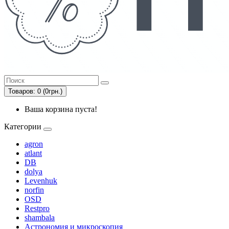
Товаров: 0 (0грн.)
Ваша корзина пуста!
Категории
agron
atlant
DB
dolya
Levenhuk
norfin
OSD
Restpro
shambala
Астрономия и микроскопия