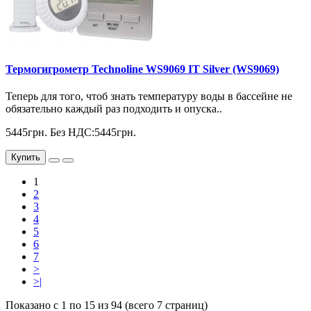
Термогигрометр Technoline WS9069 IT Silver (WS9069)
Теперь для того, чтоб знать температуру воды в бассейне не
обязательно каждый раз подходить и опуска..
5445грн.
Без НДС:5445грн.
Купить
1
2
3
4
5
6
7
>
>|
Показано с 1 по 15 из 94 (всего 7 страниц)