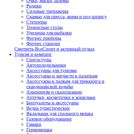
Очки, маски, шлемы
Ролики
Силовые тренажеры
Скамьи для пресса, жима и под штангу
Степперы
Теннисные столы
Удилища для рыбалки
Фитнес приборы
Фитнес станции
Смотреть ВсеСпорт и активный отдых
Туризм и кемпинг
Cнегоступы
Автохолодильники
Аксессуары для туризма
Аксессуары и запчасти к палаткам
Аксессуары к палкам для треккинга и
скандинавской ходьбы
Альпинизм и скалолазание
Аптечки, косметички и кошельки
Биотуалеты и аксессуары
Ведра туристические
Вкладыши для спального мешка
Газовое оборудование
Гамаки
Гермомешки