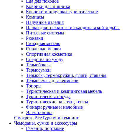
Еда для походов
Коврики для пикника
Коврики и подушки туристические
Компасы
Надувные изделия
Палки для треккинга и скандинавской ходьбы
Питьевые системы
Рюкзаки
Складная мебель
Спальные мешки
Спортивная косметика
Средства по уходу
Термобоксы
Термосумки
Термосы, термокружки, фляги, стаканы
Термочехлы для термосов
Топоры
Туристическая и кемпинговая мебель
Туристическая посуда
Туристические палатки, тенты
Фонари ручные и налобные
Электроника
Смотреть ВсеТуризм и кемпинг
Чемоданы, сумки и аксессуары
Гаманці, портмоне