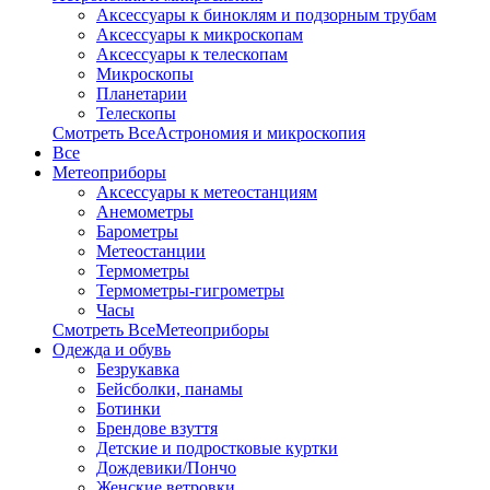
Аксессуары к биноклям и подзорным трубам
Аксессуары к микроскопам
Аксессуары к телескопам
Микроскопы
Планетарии
Телескопы
Смотреть ВсеАстрономия и микроскопия
Все
Метеоприборы
Аксессуары к метеостанциям
Анемометры
Барометры
Метеостанции
Термометры
Термометры-гигрометры
Часы
Смотреть ВсеМетеоприборы
Одежда и обувь
Безрукавка
Бейсболки, панамы
Ботинки
Брендове взуття
Детские и подростковые куртки
Дождевики/Пончо
Женские ветровки