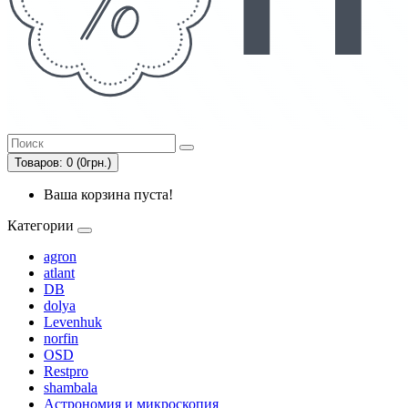
Товаров: 0 (0грн.)
Ваша корзина пуста!
Категории
agron
atlant
DB
dolya
Levenhuk
norfin
OSD
Restpro
shambala
Астрономия и микроскопия