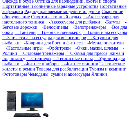
Одежда и обувь
Оптика для наблюдений, охоты и спорта
Портативные и солнечные зарядные устройства
Портативные
кофеварки
Радиоуправляемые модели и игрушки
Сварочное
оборудование
Спорт и активный отдых
-Аксессуары для
настольного тенниса
-Аксессуары для рыбалки
-Батуты
-
Беговые дорожки
-Велосипеды
-Велотренажеры
-Все для
бокса
-Гантели
-Гребные тренажеры
-Грили и аксессуары
-Запчасти а аксессуары для велосипедов
-Катушки для
рыбалки
-Коврики для йоги и фитнеса
-Металлоискатели
-Настольные игры
-Орбитреки
-Очки, маски, шлемы
-
Ролики
-Силовые тренажеры
-Скамьи для пресса, жима и
под штангу
-Степперы
-Теннисные столы
-Удилища для
рыбалки
-Фитнес приборы
-Фитнес станции
Тактические
жилеты и ремни
Товары для реабилитации
Туризм и кемпинг
Фототовары
Чемоданы, сумки и аксессуары
Ялинки