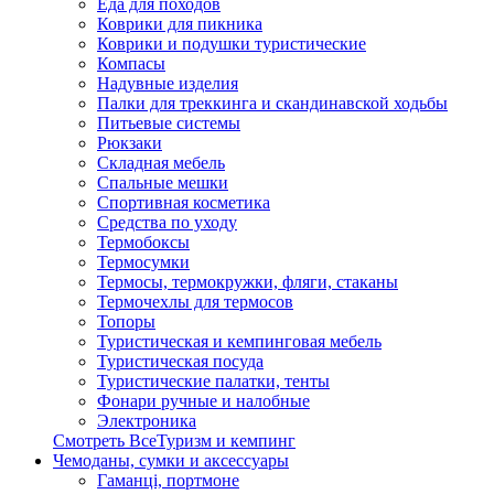
Еда для походов
Коврики для пикника
Коврики и подушки туристические
Компасы
Надувные изделия
Палки для треккинга и скандинавской ходьбы
Питьевые системы
Рюкзаки
Складная мебель
Спальные мешки
Спортивная косметика
Средства по уходу
Термобоксы
Термосумки
Термосы, термокружки, фляги, стаканы
Термочехлы для термосов
Топоры
Туристическая и кемпинговая мебель
Туристическая посуда
Туристические палатки, тенты
Фонари ручные и налобные
Электроника
Смотреть ВсеТуризм и кемпинг
Чемоданы, сумки и аксессуары
Гаманці, портмоне