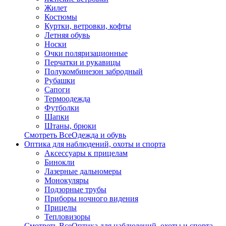
Жилет
Костюмы
Куртки, ветровки, кофты
Летняя обувь
Носки
Очки поляризационные
Перчатки и рукавицы
Полукомбинезон забродный
Рубашки
Сапоги
Термоодежда
Футболки
Шапки
Штаны, брюки
Смотреть ВсеОдежда и обувь
Оптика для наблюдений, охоты и спорта
Аксессуары к прицелам
Бинокли
Лазерные дальномеры
Монокуляры
Подзорные трубы
Приборы ночного видения
Прицелы
Тепловизоры
Смотреть ВсеОптика для наблюдений, охоты и спорта