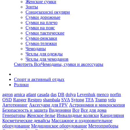
Женские сумки
Зонты
Сонцезахисні окуляри
Сумки дорожные
Сумки на плечо
Сумки на пояс
Сумки тактические
Сумки-рюкзаки
Сумки-тележки
Чемоданы
Чехлы для одежды
Чехлы для чемоданов
Смотреть ВсеЧемоданы, сумки и аксессуары
Спорт и активный отдых
Ролики
agron
arnica
atlant
casada
das
DB
dolya
Levenhuk
menco
norfin
OSD
Ranger
Restpro
shambala
SVA
Sytong
TFA
Tramp
velo
Автотюнинг
Аксесуари для FPV
Астрономия и микроскопия
Безопасность и защита
Видеоняни
Все
Все для дома
Генераторы
Женское белье
Инвалидные коляски
Канцелярия
Косметические девайсы
Массажное и оздоровительное
оборудование
Медицинское оборудование
Метеоприборы