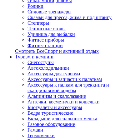
Очки, маски, шлемы
Ролики
Силовые тренажеры
Скамьи для пресса, жима и под штангу
Степперы
Теннисные столы
Удилища для рыбалки
Фитнес приборы
Фитнес станции
Смотреть ВсеСпорт и активный отдых
Туризм и кемпинг
Cнегоступы
Автохолодильники
Аксессуары для туризма
Аксессуары и запчасти к палаткам
Аксессуары к палкам для треккинга и
скандинавской ходьбы
Альпинизм и скалолазание
Аптечки, косметички и кошельки
Биотуалеты и аксессуары
Ведра туристические
Вкладыши для спального мешка
Газовое оборудование
Гамаки
Гермомешки